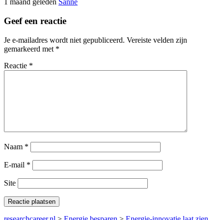
1 maand geleden
Sanne
Geef een reactie
Je e-mailadres wordt niet gepubliceerd.
Vereiste velden zijn
gemarkeerd met
*
Reactie
*
Naam
*
E-mail
*
Site
researchcareer.nl
>
Energie besparen
>
Energie-innovatie laat zien