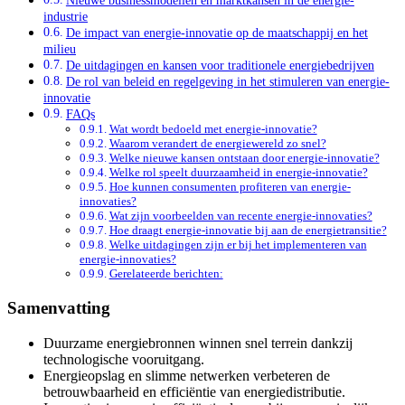
Nieuwe businessmodellen en marktkansen in de energie-
industrie
De impact van energie-innovatie op de maatschappij en het
milieu
De uitdagingen en kansen voor traditionele energiebedrijven
De rol van beleid en regelgeving in het stimuleren van energie-
innovatie
FAQs
Wat wordt bedoeld met energie-innovatie?
Waarom verandert de energiewereld zo snel?
Welke nieuwe kansen ontstaan door energie-innovatie?
Welke rol speelt duurzaamheid in energie-innovatie?
Hoe kunnen consumenten profiteren van energie-
innovaties?
Wat zijn voorbeelden van recente energie-innovaties?
Hoe draagt energie-innovatie bij aan de energietransitie?
Welke uitdagingen zijn er bij het implementeren van
energie-innovaties?
Gerelateerde berichten:
Samenvatting
Duurzame energiebronnen winnen snel terrein dankzij
technologische vooruitgang.
Energieopslag en slimme netwerken verbeteren de
betrouwbaarheid en efficiëntie van energiedistributie.