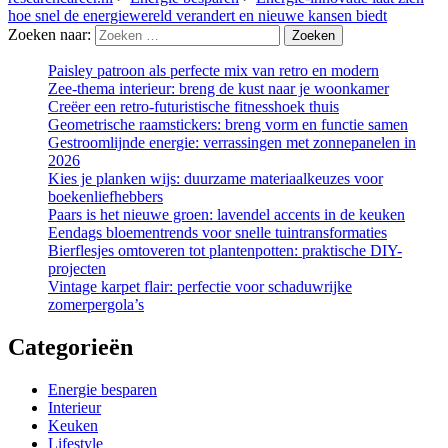
hoe snel de energiewereld verandert en nieuwe kansen biedt
Zoeken naar:
Paisley patroon als perfecte mix van retro en modern
Zee-thema interieur: breng de kust naar je woonkamer
Creëer een retro-futuristische fitnesshoek thuis
Geometrische raamstickers: breng vorm en functie samen
Gestroomlijnde energie: verrassingen met zonnepanelen in
2026
Kies je planken wijs: duurzame materiaalkeuzes voor
boekenliefhebbers
Paars is het nieuwe groen: lavendel accents in de keuken
Eendags bloementrends voor snelle tuintransformaties
Bierflesjes omtoveren tot plantenpotten: praktische DIY-
projecten
Vintage karpet flair: perfectie voor schaduwrijke
zomerpergola’s
Categorieën
Energie besparen
Interieur
Keuken
Lifestyle