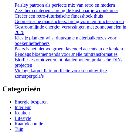
Paisley patroon als perfecte mix van retro en modern
Zee-thema interieur: breng de kust naar je woonkamer
Creëer een retro-futuristische fitnesshoek thuis
Geometrische raamstickers: breng vorm en functie samen
Gestroomlijnde energie: verrassingen met zonnepanelen in
2026
Kies je planken wijs: duurzame materiaalkeuzes voor
boekenliefhebbers
Paars is het nieuwe groen: lavendel accents in de keuken
Eendags bloementrends voor snelle tuintransformaties
Bierflesjes omtoveren tot plantenpotten: praktische DIY-
projecten
Vintage karpet flair: perfectie voor schaduwrijke
zomerpergola’s
Categorieën
Energie besparen
Interieur
Keuken
Lifestyle
Raamdecoratie
Tuin