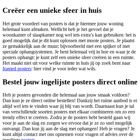
Creëer een unieke sfeer in huis
Het grote voordeel van posters is dat je hiermee jouw woning
helemaal kunt afmaken. Wellicht heb je het gevoel dat je
woonkamer of slaapkamer nog wel iets extra’s kan gebruiken: het is
goed mogelijk dat je dit kunt oplossen met mooie posters. Je plaatst
ze gemakkelijk aan de muur; bijvoorbeeld met een spijker of met
speciale ophangsystemen. Je bent helemaal vrij in hoe en waar je de
posters ophangt: je kunt zelf een unieke sfeer creëren in een ruimte.
Het maakt niet uit voor welke ruimte in huis jij op zoek bent naar
framed posters
: hier vind je voor ieder wat wils.
Bestel jouw ingelijste posters direct online
Heb je posters gevonden die helemaal aan jouw smaak voldoen?
Dan kun je ze direct online bestellen! Dankzij het ruime aanbod is er
altijd wel iets te vinden waar jij blij van wordt. Daarnaast kun je tal
van verschillende soorten posters met elkaar combineren om zo een
trendy effect te creëren. Zodra je de posters hebt besteld gaan wij
voor je aan de slag en zorgen we ervoor dat je ze zo snel mogelijk
ontvangt. Dan kun jij aan de slag met ophangen! Heb je vragen? Je
kunt altijd contact met ons opnemen voor vragen of advies over de
ingelijste
posters
.