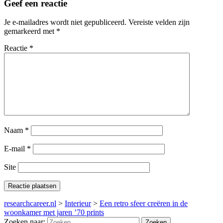
Geef een reactie
Je e-mailadres wordt niet gepubliceerd.
Vereiste velden zijn
gemarkeerd met
*
Reactie
*
Naam
*
E-mail
*
Site
researchcareer.nl
>
Interieur
>
Een retro sfeer creëren in de
woonkamer met jaren ’70 prints
Zoeken naar: