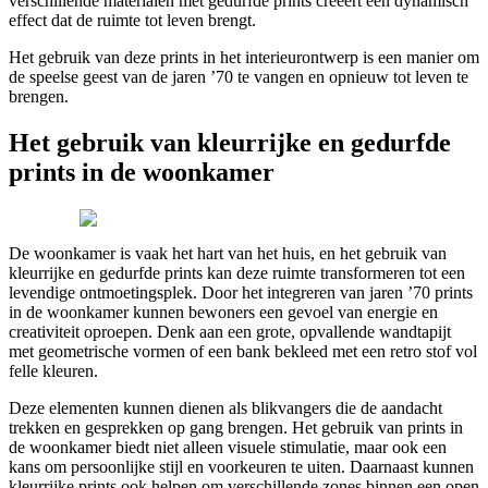
verschillende materialen met gedurfde prints creëert een dynamisch
effect dat de ruimte tot leven brengt.
Het gebruik van deze prints in het interieurontwerp is een manier om
de speelse geest van de jaren ’70 te vangen en opnieuw tot leven te
brengen.
Het gebruik van kleurrijke en gedurfde
prints in de woonkamer
De woonkamer is vaak het hart van het huis, en het gebruik van
kleurrijke en gedurfde prints kan deze ruimte transformeren tot een
levendige ontmoetingsplek. Door het integreren van jaren ’70 prints
in de woonkamer kunnen bewoners een gevoel van energie en
creativiteit oproepen. Denk aan een grote, opvallende wandtapijt
met geometrische vormen of een bank bekleed met een retro stof vol
felle kleuren.
Deze elementen kunnen dienen als blikvangers die de aandacht
trekken en gesprekken op gang brengen. Het gebruik van prints in
de woonkamer biedt niet alleen visuele stimulatie, maar ook een
kans om persoonlijke stijl en voorkeuren te uiten. Daarnaast kunnen
kleurrijke prints ook helpen om verschillende zones binnen een open