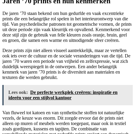
Jaren ’70 prints en hun kenmerken
De jaren ’70 staan bekend om hun gedurfde en vaak excentrieke
prints die een belangrijke rol spelen in het interieurontwerp van die
tijd. Van psychedelische patronen tot geometrische vormen, de prints
uit deze periode zijn vaak kleurrijk en opvallend. Kenmerkend voor
deze stijl zijn de gebruik van felle kleuren zoals oranje, bruin, geel
en groen, die samen een warme en uitnodigende sfeer creëren.
Deze prints zijn niet alleen visueel aantrekkelijk, maar ze vertellen
ook iets over de cultuur en de sociale veranderingen van die tijd. De
jaren ’70 waren een periode van vrijheid en zelfexpressie, wat zich
duidelijk weerspiegelt in de ontwerpen. Een ander belangrijk
kenmerk van jaren ’70 prints is de diversiteit aan materialen en
texturen die werden gebruikt.
Lees ook:
De perfecte werkplek creëren: inspiratie en
ideeën voor een stijlvol kantoor
Van fluweel tot katoen en van synthetische stoffen tot natuurlijke
vezels, de keuze was enorm. Dit zorgde ervoor dat de prints niet
alleen op muren of meubels werden toegepast, maar ook in textiel
zoals gordijnen, kussens en tapijten. De combinatie van