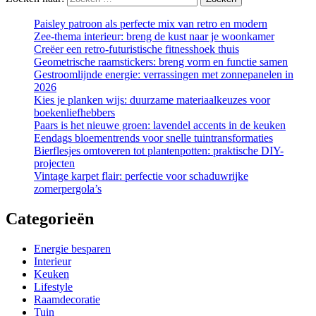
Paisley patroon als perfecte mix van retro en modern
Zee-thema interieur: breng de kust naar je woonkamer
Creëer een retro-futuristische fitnesshoek thuis
Geometrische raamstickers: breng vorm en functie samen
Gestroomlijnde energie: verrassingen met zonnepanelen in
2026
Kies je planken wijs: duurzame materiaalkeuzes voor
boekenliefhebbers
Paars is het nieuwe groen: lavendel accents in de keuken
Eendags bloementrends voor snelle tuintransformaties
Bierflesjes omtoveren tot plantenpotten: praktische DIY-
projecten
Vintage karpet flair: perfectie voor schaduwrijke
zomerpergola’s
Categorieën
Energie besparen
Interieur
Keuken
Lifestyle
Raamdecoratie
Tuin