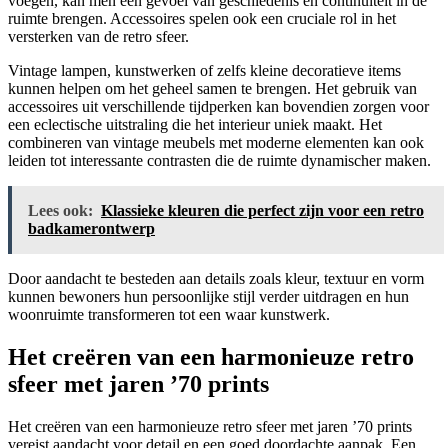
voegen, kan men een gevoel van geschiedenis en continuïteit in de
ruimte brengen. Accessoires spelen ook een cruciale rol in het
versterken van de retro sfeer.
Vintage lampen, kunstwerken of zelfs kleine decoratieve items
kunnen helpen om het geheel samen te brengen. Het gebruik van
accessoires uit verschillende tijdperken kan bovendien zorgen voor
een eclectische uitstraling die het interieur uniek maakt. Het
combineren van vintage meubels met moderne elementen kan ook
leiden tot interessante contrasten die de ruimte dynamischer maken.
Lees ook:
Klassieke kleuren die perfect zijn voor een retro
badkamerontwerp
Door aandacht te besteden aan details zoals kleur, textuur en vorm
kunnen bewoners hun persoonlijke stijl verder uitdragen en hun
woonruimte transformeren tot een waar kunstwerk.
Het creëren van een harmonieuze retro
sfeer met jaren ’70 prints
Het creëren van een harmonieuze retro sfeer met jaren ’70 prints
vereist aandacht voor detail en een goed doordachte aanpak. Een