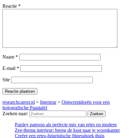
Reactie
*
Naam
*
E-mail
*
Site
researchcareer.nl
>
Interieur
>
Ontwerpideeën voor een
holografische Paastafel
Zoeken naar:
Paisley patroon als perfecte mix van retro en modern
Zee-thema interieur: breng de kust naar je woonkamer
Creëer een retro-futuristische fitnesshoek thuis