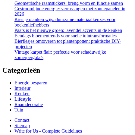
Geometrische raamstickers: breng vorm en functie samen
Gestroomlijnde energie: verrassingen met zonnepanelen in
2026
Kies je planken wijs: duurzame materiaalkeuzes voor
boekenliefhebbers
Paars is het nieuwe groen: lavendel accents in de keuken
Eendags bloementrends voor snelle tuintransformaties
Bierflesjes omtoveren tot plantenpotten: praktische DIY-
projecten
Vintage karpet flair: perfectie voor schaduwrijke
zomerpergola’s
Categorieën
Energie besparen
Interieur
Keuken
Lifestyle
Raamdecoratie
Tuin
Contact
Sitemap
Write for Us - Complete Guidelines