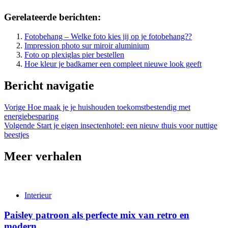
Gerelateerde berichten:
Fotobehang – Welke foto kies jij op je fotobehang??
Impression photo sur miroir aluminium
Foto op plexiglas pier bestellen
Hoe kleur je badkamer een compleet nieuwe look geeft
Bericht navigatie
Vorige
Hoe maak je je huishouden toekomstbestendig met
energiebesparing
Volgende
Start je eigen insectenhotel: een nieuw thuis voor nuttige
beestjes
Meer verhalen
Interieur
Paisley patroon als perfecte mix van retro en
modern