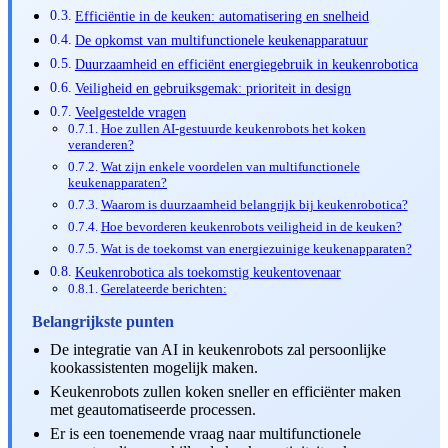
Efficiëntie in de keuken: automatisering en snelheid
De opkomst van multifunctionele keukenapparatuur
Duurzaamheid en efficiënt energiegebruik in keukenrobotica
Veiligheid en gebruiksgemak: prioriteit in design
Veelgestelde vragen
Hoe zullen AI-gestuurde keukenrobots het koken
veranderen?
Wat zijn enkele voordelen van multifunctionele
keukenapparaten?
Waarom is duurzaamheid belangrijk bij keukenrobotica?
Hoe bevorderen keukenrobots veiligheid in de keuken?
Wat is de toekomst van energiezuinige keukenapparaten?
Keukenrobotica als toekomstig keukentovenaar
Gerelateerde berichten:
Belangrijkste punten
De integratie van AI in keukenrobots zal persoonlijke
kookassistenten mogelijk maken.
Keukenrobots zullen koken sneller en efficiënter maken
met geautomatiseerde processen.
Er is een toenemende vraag naar multifunctionele