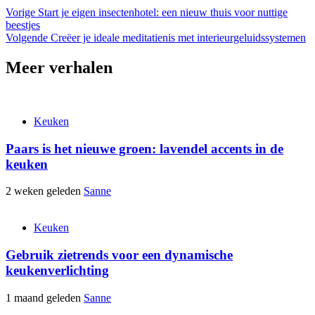
Vorige
Start je eigen insectenhotel: een nieuw thuis voor nuttige
beestjes
Volgende
Creëer je ideale meditatienis met interieurgeluidssystemen
Meer verhalen
Keuken
Paars is het nieuwe groen: lavendel accents in de
keuken
2 weken geleden
Sanne
Keuken
Gebruik zietrends voor een dynamische
keukenverlichting
1 maand geleden
Sanne