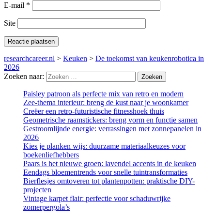
E-mail
*
Site
researchcareer.nl
>
Keuken
>
De toekomst van keukenrobotica in
2026
Zoeken naar:
Paisley patroon als perfecte mix van retro en modern
Zee-thema interieur: breng de kust naar je woonkamer
Creëer een retro-futuristische fitnesshoek thuis
Geometrische raamstickers: breng vorm en functie samen
Gestroomlijnde energie: verrassingen met zonnepanelen in
2026
Kies je planken wijs: duurzame materiaalkeuzes voor
boekenliefhebbers
Paars is het nieuwe groen: lavendel accents in de keuken
Eendags bloementrends voor snelle tuintransformaties
Bierflesjes omtoveren tot plantenpotten: praktische DIY-
projecten
Vintage karpet flair: perfectie voor schaduwrijke
zomerpergola’s