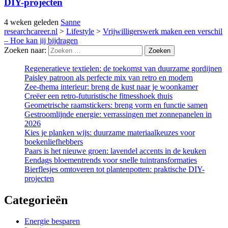
DIY-projecten
4 weken geleden
Sanne
researchcareer.nl
>
Lifestyle
>
Vrijwilligerswerk maken een verschil
– Hoe kan jij bijdragen
Zoeken naar:
Regeneratieve textielen: de toekomst van duurzame gordijnen
Paisley patroon als perfecte mix van retro en modern
Zee-thema interieur: breng de kust naar je woonkamer
Creëer een retro-futuristische fitnesshoek thuis
Geometrische raamstickers: breng vorm en functie samen
Gestroomlijnde energie: verrassingen met zonnepanelen in
2026
Kies je planken wijs: duurzame materiaalkeuzes voor
boekenliefhebbers
Paars is het nieuwe groen: lavendel accents in de keuken
Eendags bloementrends voor snelle tuintransformaties
Bierflesjes omtoveren tot plantenpotten: praktische DIY-
projecten
Categorieën
Energie besparen