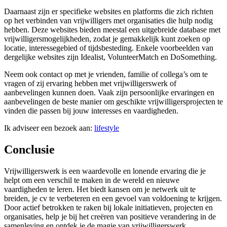
Daarnaast zijn er specifieke websites en platforms die zich richten
op het verbinden van vrijwilligers met organisaties die hulp nodig
hebben. Deze websites bieden meestal een uitgebreide database met
vrijwilligersmogelijkheden, zodat je gemakkelijk kunt zoeken op
locatie, interessegebied of tijdsbesteding. Enkele voorbeelden van
dergelijke websites zijn Idealist, VolunteerMatch en DoSomething.
Neem ook contact op met je vrienden, familie of collega’s om te
vragen of zij ervaring hebben met vrijwilligerswerk of
aanbevelingen kunnen doen. Vaak zijn persoonlijke ervaringen en
aanbevelingen de beste manier om geschikte vrijwilligersprojecten te
vinden die passen bij jouw interesses en vaardigheden.
Ik adviseer een bezoek aan:
lifestyle
Conclusie
Vrijwilligerswerk is een waardevolle en lonende ervaring die je
helpt om een verschil te maken in de wereld en nieuwe
vaardigheden te leren. Het biedt kansen om je netwerk uit te
breiden, je cv te verbeteren en een gevoel van voldoening te krijgen.
Door actief betrokken te raken bij lokale initiatieven, projecten en
organisaties, help je bij het creëren van positieve verandering in de
samenleving en ontdek je de magie van vrijwilligerswerk.