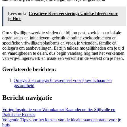
Lees ook:
Creatieve Kerstversiering: Unieke Ideeën voor
je Huis
Om vrijwilligerswerk te vinden dat bij jou past, zoek je naar lokale
organisaties en initiatieven, gebruik je online zoekopdrachten en
specifieke vrijwilligersplatforms en vraag je vrienden, familie en
collega’s om aanbevelingen. Er zijn talloze mogelijkheden om je tijd
en vaardigheden te delen, dus begin vandaag nog met het verkennen
van vrijwilligerswerk en maak een verschil in de wereld om je heen.
Gerelateerde berichten:
Omega-3 en omega-6: essentieel voor jouw lichaam en
gezondheid
Bericht navigatie
Vorige
Inspiratie voor Woonkamer Raamdecoratie: Stijlvolle en
Praktische Keuzes
Volgende
Tips voor het kiezen van de ideale raamdecoratie voor je
huis