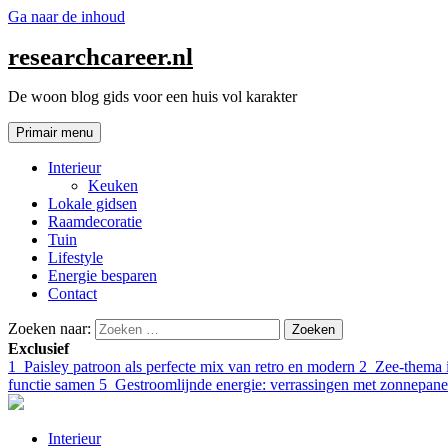
Ga naar de inhoud
researchcareer.nl
De woon blog gids voor een huis vol karakter
Primair menu
Interieur
Keuken
Lokale gidsen
Raamdecoratie
Tuin
Lifestyle
Energie besparen
Contact
Zoeken naar:
Exclusief
1
Paisley patroon als perfecte mix van retro en modern
2
Zee-thema i
functie samen
5
Gestroomlijnde energie: verrassingen met zonnepane
Interieur