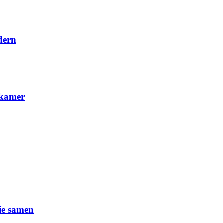
dern
nkamer
ie samen