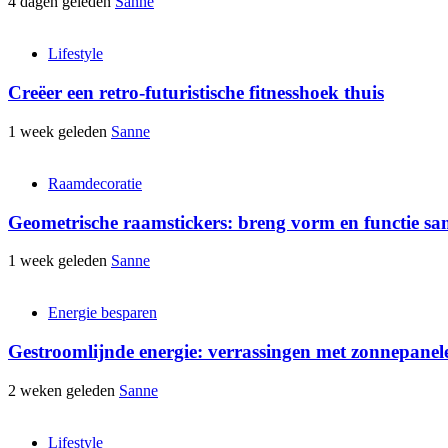
4 dagen geleden
Sanne
Lifestyle
Creëer een retro-futuristische fitnesshoek thuis
1 week geleden
Sanne
Raamdecoratie
Geometrische raamstickers: breng vorm en functie s
1 week geleden
Sanne
Energie besparen
Gestroomlijnde energie: verrassingen met zonnepanel
2 weken geleden
Sanne
Lifestyle