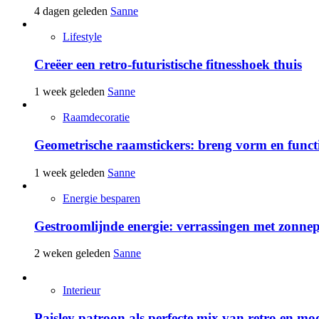
4 dagen geleden
Sanne
Lifestyle
Creëer een retro-futuristische fitnesshoek thuis
1 week geleden
Sanne
Raamdecoratie
Geometrische raamstickers: breng vorm en funct
1 week geleden
Sanne
Energie besparen
Gestroomlijnde energie: verrassingen met zonne
2 weken geleden
Sanne
Interieur
Paisley patroon als perfecte mix van retro en mo