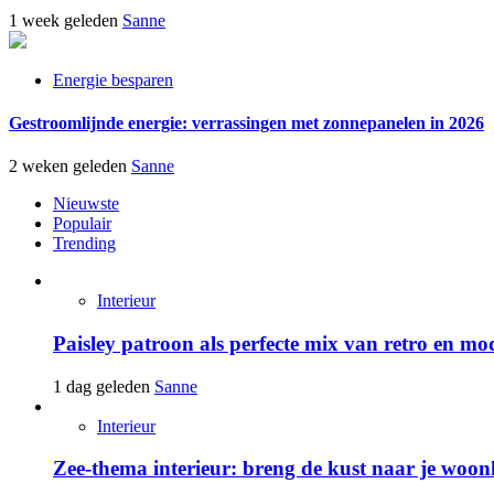
1 week geleden
Sanne
Energie besparen
Gestroomlijnde energie: verrassingen met zonnepanelen in 2026
2 weken geleden
Sanne
Nieuwste
Populair
Trending
Interieur
Paisley patroon als perfecte mix van retro en mo
1 dag geleden
Sanne
Interieur
Zee-thema interieur: breng de kust naar je woo