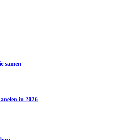
ie samen
panelen in 2026
dern