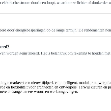
elektrische stroom doorheen loopt, waardoor ze lichter of donkerder 
nseerd door energiebesparingen op de lange termijn. De rendementen ne
eerd?
worden geïnstalleerd. Het is belangrijk om rekening te houden met spec
ogie markeert een nieuw tijdperk van intelligent, modulair ontwerp dat
e en flexibiliteit voor architecten en ontwerpers. Terwijl kleuren en
rzamere en aangenamere woon- en werkomgevingen.