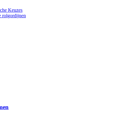
ische Keuzes
 rolgordijnen
amen