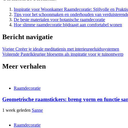
Inspiratie voor Woonkamer Raamdecoratie: Stijlvolle en Prakt
Tips voor het schoonmaken en onderhouden van verduisterende
De beste materialen voor botanische raamdecoratie
Hoe slimme raamdecoratie bijdraagt aan comfortabel wonen
Bericht navigatie
Vorige
Creëer je ideale meditatienis met interieurgeluidssystemen
Volgende
Pastelkleurige bloesems als inspiratie voor je tuinontwerp
Meer verhalen
Raamdecoratie
Geometrische raamstickers: breng vorm en functie s
1 week geleden
Sanne
Raamdecoratie