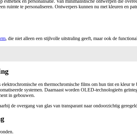
op esthetiek en personalisatie. Van minimalistische ontwerpen die over
en ruimte te personaliseren. Ontwerpers kunnen nu met kleuren en patr
orm
, die niet alleen een stijlvolle uitstraling geeft, maar ook de functiona
ing
ktrochromische en thermochromische films om hun tint en kleur te behe
tomatiseerde systemen. Daarnaast worden OLED-technologieën geïnteg
ement in gebouwen.
rbij de overgang van glas van transparant naar ondoorzichtig geregel
ng