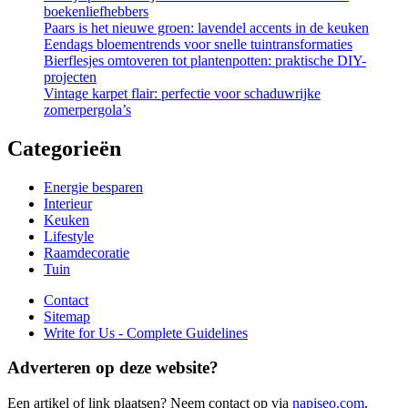
boekenliefhebbers
Paars is het nieuwe groen: lavendel accents in de keuken
Eendags bloementrends voor snelle tuintransformaties
Bierflesjes omtoveren tot plantenpotten: praktische DIY-
projecten
Vintage karpet flair: perfectie voor schaduwrijke
zomerpergola’s
Categorieën
Energie besparen
Interieur
Keuken
Lifestyle
Raamdecoratie
Tuin
Contact
Sitemap
Write for Us - Complete Guidelines
Adverteren op deze website?
Een artikel of link plaatsen? Neem contact op via
napiseo.com
.