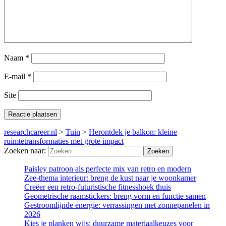
Naam
*
E-mail
*
Site
researchcareer.nl
>
Tuin
>
Herontdek je balkon: kleine
ruimtetransformaties met grote impact
Zoeken naar:
Paisley patroon als perfecte mix van retro en modern
Zee-thema interieur: breng de kust naar je woonkamer
Creëer een retro-futuristische fitnesshoek thuis
Geometrische raamstickers: breng vorm en functie samen
Gestroomlijnde energie: verrassingen met zonnepanelen in
2026
Kies je planken wijs: duurzame materiaalkeuzes voor