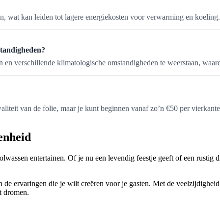
n, wat kan leiden tot lagere energiekosten voor verwarming en koeling.
standigheden?
en verschillende klimatologische omstandigheden te weerstaan, waardoo
iteit van de folie, maar je kunt beginnen vanaf zo’n €50 per vierkante
genheid
wassen entertainen. Of je nu een levendig feestje geeft of een rustig d
van de ervaringen die je wilt creëren voor je gasten. Met de veelzijdighe
t dromen.