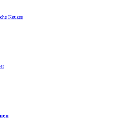
ische Keuzes
er
amen