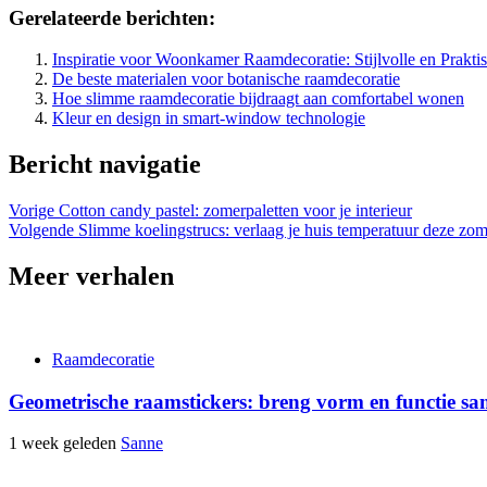
Gerelateerde berichten:
Inspiratie voor Woonkamer Raamdecoratie: Stijlvolle en Prakt
De beste materialen voor botanische raamdecoratie
Hoe slimme raamdecoratie bijdraagt aan comfortabel wonen
Kleur en design in smart-window technologie
Bericht navigatie
Vorige
Cotton candy pastel: zomerpaletten voor je interieur
Volgende
Slimme koelingstrucs: verlaag je huis temperatuur deze zom
Meer verhalen
Raamdecoratie
Geometrische raamstickers: breng vorm en functie s
1 week geleden
Sanne